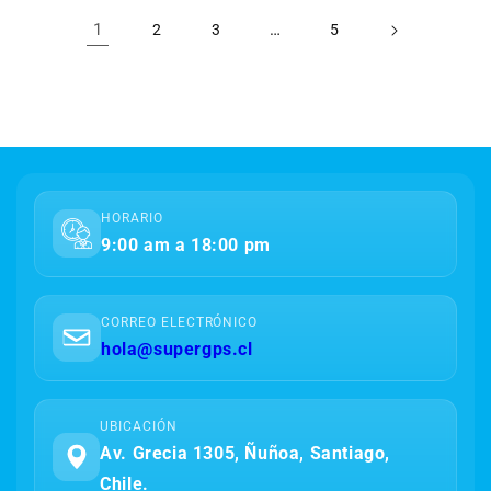
1
…
2
3
5
HORARIO
9:00 am a 18:00 pm
CORREO ELECTRÓNICO
hola@supergps.cl
UBICACIÓN
Av. Grecia 1305, Ñuñoa, Santiago,
Chile.